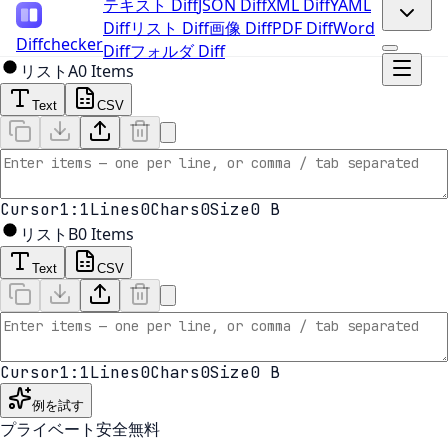
テキスト Diff
JSON Diff
XML Diff
YAML
Diff
リスト Diff
画像 Diff
PDF Diff
Word
Diffchecker
Diff
フォルダ Diff
リストA
0
Items
Text
CSV
Cursor
1:1
Lines
0
Chars
0
Size
0 B
リストB
0
Items
Text
CSV
Cursor
1:1
Lines
0
Chars
0
Size
0 B
例を試す
プライベート
安全
無料