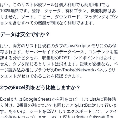
はい。このリスト比較ツールは個人利用でも商用利用でも
100%無料です。登録、クォータ、有料プラン、機能制限はあ
りません。ソート、コピー、ダウンロード、マッチングオプシ
ョンを含むすべての機能が制限なく利用できます。
データは安全ですか？
はい。両方のリストは現在のタブのJavaScriptメモリにのみ保
存されます。サーバーサイドのデータベース、コンテンツを追
跡する分析ピクセル、収集用のPOSTエンドポイントはありま
せん。タブを閉じるとリストは消えます。証明が必要なら、ペ
ージ読み込み後にブラウザのDevToolsのNetworkパネルでリ
クエストがゼロであることを確認できます。
2つのExcel列をどう比較しますか？
ExcelまたはGoogle Sheetsから列をコピーしてListAに直接貼
り付け、2番目の列についても同じことをListBに対して行いま
す。あるいは、シートをCSVとしてエクスポートして、ファイ
ル全体をドロップします。改行と区切り文字は自動で処理さ