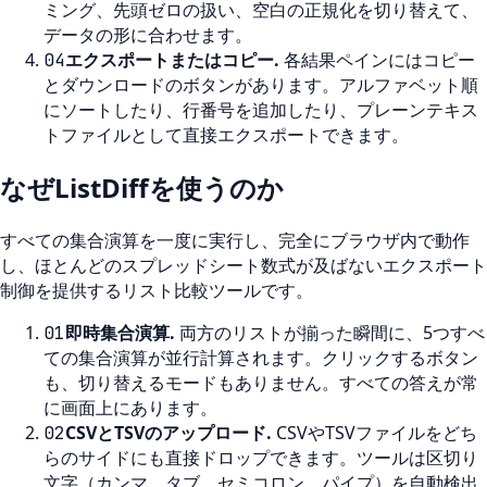
ミング、先頭ゼロの扱い、空白の正規化を切り替えて、
データの形に合わせます。
エクスポートまたはコピー
.
各結果ペインにはコピー
04
とダウンロードのボタンがあります。アルファベット順
にソートしたり、行番号を追加したり、プレーンテキス
トファイルとして直接エクスポートできます。
なぜListDiffを使うのか
すべての集合演算を一度に実行し、完全にブラウザ内で動作
し、ほとんどのスプレッドシート数式が及ばないエクスポート
制御を提供するリスト比較ツールです。
即時集合演算
.
両方のリストが揃った瞬間に、5つすべ
01
ての集合演算が並行計算されます。クリックするボタン
も、切り替えるモードもありません。すべての答えが常
に画面上にあります。
CSVとTSVのアップロード
.
CSVやTSVファイルをどち
02
らのサイドにも直接ドロップできます。ツールは区切り
文字（カンマ、タブ、セミコロン、パイプ）を自動検出