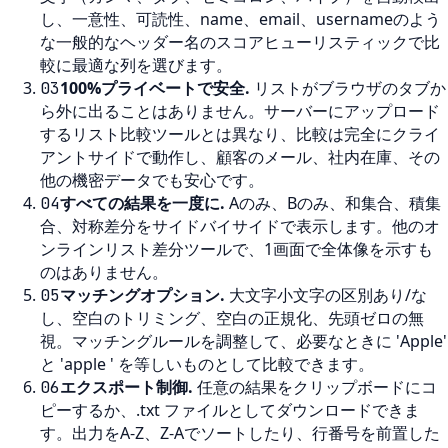
し、一意性、可読性、name、email、usernameのよう
な一般的なヘッダー名のスコアヒューリスティックで比
較に最適な列を選びます。
100%プライベートで安全
.
リストがブラウザのタブか
03
ら外に出ることはありません。サーバーにアップロード
するリスト比較ツールとは異なり、比較は完全にクライ
アントサイドで動作し、顧客のメール、社内在庫、その
他の機密データでも安心です。
すべての結果を一度に
.
Aのみ、Bのみ、和集合、積集
04
合、対称差分をサイドバイサイドで表示します。他のオ
ンラインリスト差分ツールで、1画面で全体像を示すも
のはありません。
マッチングオプション
.
大文字小文字の区別あり/な
05
し、空白のトリミング、空白の正規化、先頭ゼロの無
視。マッチングルールを調整して、必要なときに 'Apple'
と 'apple ' を等しいものとして比較できます。
エクスポート制御
.
任意の結果をクリップボードにコ
06
ピーするか、.txt ファイルとしてダウンロードできま
す。出力をA-Z、Z-Aでソートしたり、行番号を前置した