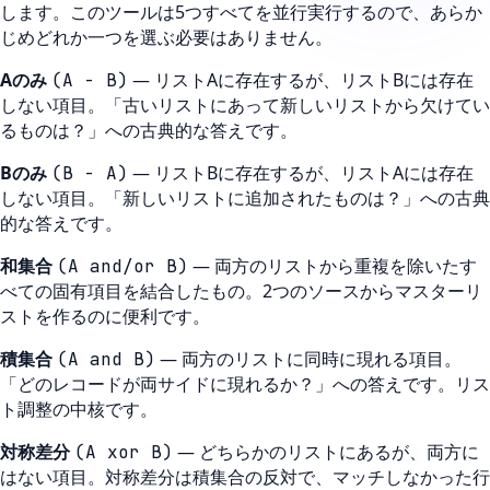
します。このツールは5つすべてを並行実行するので、あらか
じめどれか一つを選ぶ必要はありません。
Aのみ
—
リストAに存在するが、リストBには存在
(
A - B
)
しない項目。「古いリストにあって新しいリストから欠けてい
るものは？」への古典的な答えです。
Bのみ
—
リストBに存在するが、リストAには存在
(
B - A
)
しない項目。「新しいリストに追加されたものは？」への古典
的な答えです。
和集合
—
両方のリストから重複を除いたす
(
A and/or B
)
べての固有項目を結合したもの。2つのソースからマスターリ
ストを作るのに便利です。
積集合
—
両方のリストに同時に現れる項目。
(
A and B
)
「どのレコードが両サイドに現れるか？」への答えです。リス
ト調整の中核です。
対称差分
—
どちらかのリストにあるが、両方に
(
A xor B
)
はない項目。対称差分は積集合の反対で、マッチしなかった行