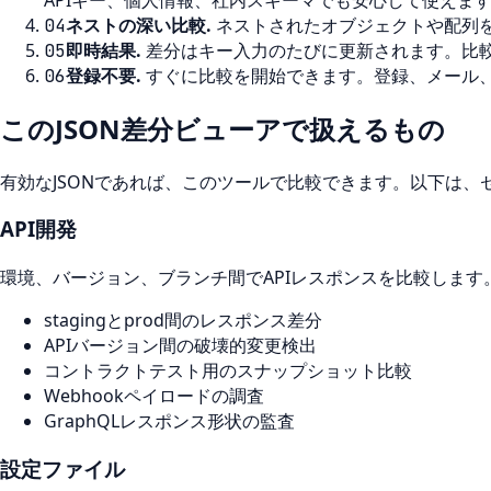
ネストの深い比較
.
ネストされたオブジェクトや配列を、任
04
即時結果
.
差分はキー入力のたびに更新されます。比
05
登録不要
.
すぐに比較を開始できます。登録、メール
06
このJSON差分ビューアで扱えるもの
有効なJSONであれば、このツールで比較できます。以下は、
API開発
環境、バージョン、ブランチ間でAPIレスポンスを比較しま
stagingとprod間のレスポンス差分
APIバージョン間の破壊的変更検出
コントラクトテスト用のスナップショット比較
Webhookペイロードの調査
GraphQLレスポンス形状の監査
設定ファイル