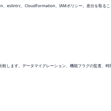
ig.json、eslintrc、CloudFormation、IAMポリ
トを比較します。データマイグレーション、機能フラグの監査、