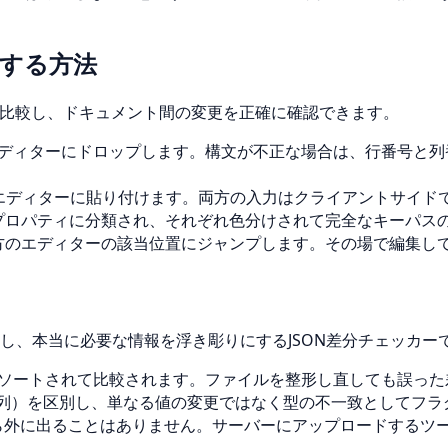
較する方法
分比較し、ドキュメント間の変更を正確に確認できます。
ディターにドロップします。構文が不正な場合は、行番号と列
エディターに貼り付けます。両方の入力はクライアントサイド
プロパティに分類され、それぞれ色分けされて完全なキーパス
方のエディターの該当位置にジャンプします。その場で編集し
し、本当に必要な情報を浮き彫りにするJSON差分チェッカー
ソートされて比較されます。ファイルを整形し直しても誤った
（文字列）を区別し、単なる値の変更ではなく型の不一致としてフ
から外に出ることはありません。サーバーにアップロードするツ
す。