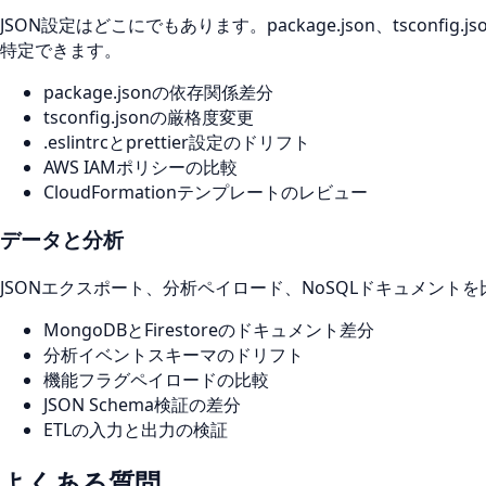
JSON設定はどこにでもあります。package.json、tsconf
特定できます。
package.jsonの依存関係差分
tsconfig.jsonの厳格度変更
.eslintrcとprettier設定のドリフト
AWS IAMポリシーの比較
CloudFormationテンプレートのレビュー
データと分析
JSONエクスポート、分析ペイロード、NoSQLドキュメン
MongoDBとFirestoreのドキュメント差分
分析イベントスキーマのドリフト
機能フラグペイロードの比較
JSON Schema検証の差分
ETLの入力と出力の検証
よくある質問