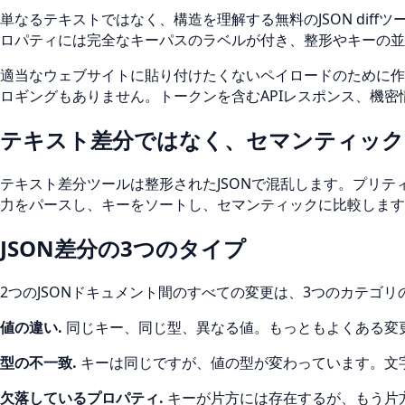
単なるテキストではなく、構造を理解する無料のJSON dif
ロパティには完全なキーパスのラベルが付き、整形やキーの並
適当なウェブサイトに貼り付けたくないペイロードのために作
ロギングもありません。トークンを含むAPIレスポンス、機
テキスト差分ではなく、セマンティックな
テキスト差分ツールは整形されたJSONで混乱します。プリ
力をパースし、キーをソートし、セマンティックに比較します
JSON差分の3つのタイプ
2つのJSONドキュメント間のすべての変更は、3つのカテ
値の違い
.
同じキー、同じ型、異なる値。もっともよくある変
型の不一致
.
キーは同じですが、値の型が変わっています。文
欠落しているプロパティ
.
キーが片方には存在するが、もう片