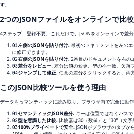
す。
2つのJSONファイルをオンラインで比
4ステップ、登録不要。これだけで、JSONをオンラインで差
左側のJSONを貼り付け
.
最初のドキュメントを左のエ
01
に修正できます。
右側のJSONを貼り付け
.
2番目のドキュメントを右の
02
差分をレビュー
.
差分は値の変更、型の不一致、欠落
03
ジャンプして修正
.
任意の差分をクリックすると、両
04
このJSON比較ツールを使う理由
データをセマンティックに読み取り、ブラウザ内で完全に動作
セマンティックJSON差分
.
キーは位置ではなくパスで
01
型を意識した比較
.
比較器は30（数値）と "30"
02
100%プライベートで安全
.
JSONがブラウザのタブ
03
APIキー、個人情報、社内スキーマでも安心して使えま