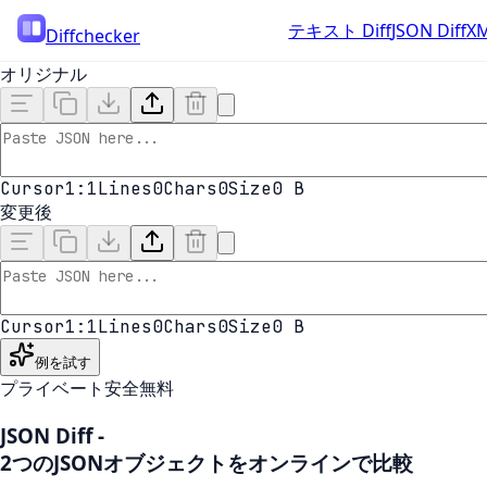
テキスト Diff
JSON Diff
XM
Diffchecker
オリジナル
Cursor
1:1
Lines
0
Chars
0
Size
0 B
変更後
Cursor
1:1
Lines
0
Chars
0
Size
0 B
例を試す
プライベート
安全
無料
JSON Diff
-
2つのJSONオブジェクトをオンラインで比較