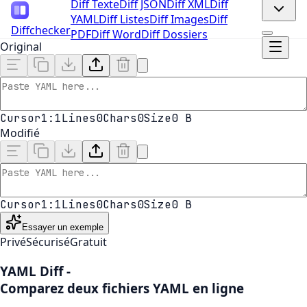
Diff Texte
Diff JSON
Diff XML
Diff
YAML
Diff Listes
Diff Images
Diff
Diffchecker
PDF
Diff Word
Diff Dossiers
Original
Cursor
1:1
Lines
0
Chars
0
Size
0 B
Modifié
Cursor
1:1
Lines
0
Chars
0
Size
0 B
Essayer un exemple
Privé
Sécurisé
Gratuit
YAML Diff
-
Comparez deux fichiers YAML en ligne