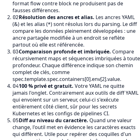
format flow contre block ne produisent pas de
fausses différences.
Résolution des ancres et alias
.
Les ancres YAML
02
(&) et les alias (*) sont résolus lors du parsing. Le diff
compare les données pleinement développées : une
ancre partagée modifiée à un endroit se reflète
partout où elle est référencée.
Comparaison profonde et imbriquée
.
Compare
03
récursivement maps et séquences imbriquées à toute
profondeur. Chaque différence indique son chemin
complet de clés, comme
spec.template.spec.containers[0].env[2].value.
100 % privé et gratuit
.
Votre YAML ne quitte
04
jamais l'onglet. Contrairement aux outils de diff YAML
qui envoient sur un serveur, celui-ci s'exécute
entièrement côté client, sûr pour les secrets
Kubernetes et les configs de pipelines CI.
Diff au niveau du caractère
.
Quand une valeur
05
change, l'outil met en évidence les caractères exacts
qui diffèrent. Utile pour repérer des coquilles d'un