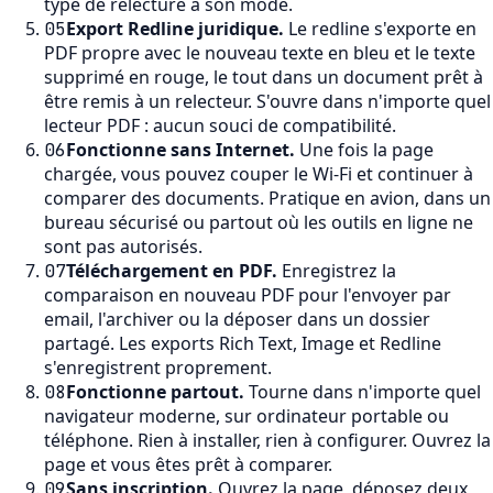
type de relecture a son mode.
Export Redline juridique
.
Le redline s'exporte en
05
PDF propre avec le nouveau texte en bleu et le texte
supprimé en rouge, le tout dans un document prêt à
être remis à un relecteur. S'ouvre dans n'importe quel
lecteur PDF : aucun souci de compatibilité.
Fonctionne sans Internet
.
Une fois la page
06
chargée, vous pouvez couper le Wi-Fi et continuer à
comparer des documents. Pratique en avion, dans un
bureau sécurisé ou partout où les outils en ligne ne
sont pas autorisés.
Téléchargement en PDF
.
Enregistrez la
07
comparaison en nouveau PDF pour l'envoyer par
email, l'archiver ou la déposer dans un dossier
partagé. Les exports Rich Text, Image et Redline
s'enregistrent proprement.
Fonctionne partout
.
Tourne dans n'importe quel
08
navigateur moderne, sur ordinateur portable ou
téléphone. Rien à installer, rien à configurer. Ouvrez la
page et vous êtes prêt à comparer.
Sans inscription
.
Ouvrez la page, déposez deux
09