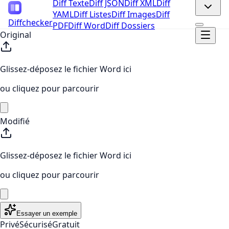
Diff Texte
Diff JSON
Diff XML
Diff
YAML
Diff Listes
Diff Images
Diff
Diffchecker
PDF
Diff Word
Diff Dossiers
Original
Glissez-déposez le fichier Word ici
ou cliquez pour parcourir
Modifié
Glissez-déposez le fichier Word ici
ou cliquez pour parcourir
Essayer un exemple
Privé
Sécurisé
Gratuit