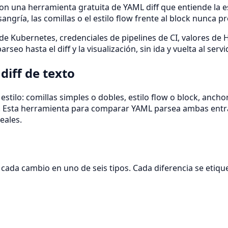
 una herramienta gratuita de YAML diff que entiende la est
angría, las comillas o el estilo flow frente al block nunca p
s de Kubernetes, credenciales de pipelines de CI, valores
 hasta el diff y la visualización, sin ida y vuelta al servid
iff de texto
stilo: comillas simples o dobles, estilo flow o block, anchor
al. Esta herramienta para comparar YAML parsea ambas ent
eales.
da cambio en uno de seis tipos. Cada diferencia se etiqueta