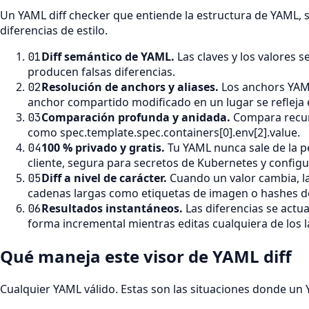
Un YAML diff checker que entiende la estructura de YAML, s
diferencias de estilo.
Diff semántico de YAML
.
Las claves y los valores 
01
producen falsas diferencias.
Resolución de anchors y aliases
.
Los anchors YAML
02
anchor compartido modificado en un lugar se refleja 
Comparación profunda y anidada
.
Compara recur
03
como spec.template.spec.containers[0].env[2].value.
100 % privado y gratis
.
Tu YAML nunca sale de la p
04
cliente, segura para secretos de Kubernetes y configu
Diff a nivel de carácter
.
Cuando un valor cambia, la
05
cadenas largas como etiquetas de imagen o hashes d
Resultados instantáneos
.
Las diferencias se actu
06
forma incremental mientras editas cualquiera de los l
Qué maneja este visor de YAML diff
Cualquier YAML válido. Estas son las situaciones donde un