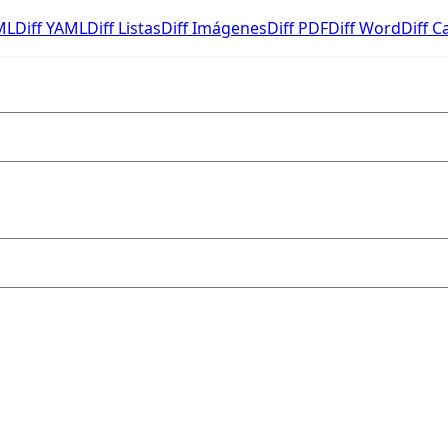
ML
Diff YAML
Diff Listas
Diff Imágenes
Diff PDF
Diff Word
Diff C