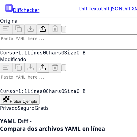
Diff Texto
Diff JSON
Diff X
Diffchecker
Original
Cursor
1:1
Lines
0
Chars
0
Size
0 B
Modificado
Cursor
1:1
Lines
0
Chars
0
Size
0 B
Probar Ejemplo
Privado
Seguro
Gratis
YAML Diff
-
Compara dos archivos YAML en línea