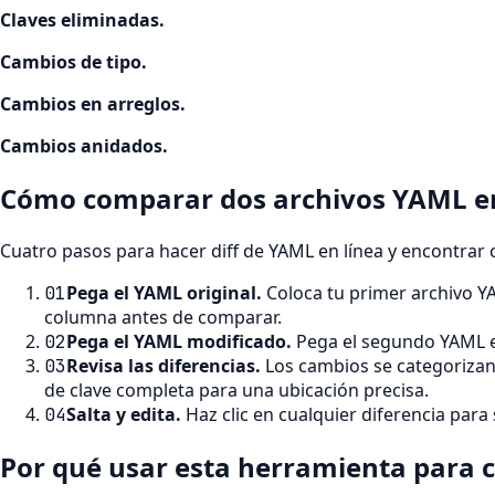
Claves eliminadas
.
Cambios de tipo
.
Cambios en arreglos
.
Cambios anidados
.
Cómo comparar dos archivos YAML en
Cuatro pasos para hacer diff de YAML en línea y encontrar ca
Pega el YAML original
.
Coloca tu primer archivo Y
01
columna antes de comparar.
Pega el YAML modificado
.
Pega el segundo YAML en
02
Revisa las diferencias
.
Los cambios se categorizan 
03
de clave completa para una ubicación precisa.
Salta y edita
.
Haz clic en cualquier diferencia para 
04
Por qué usar esta herramienta para